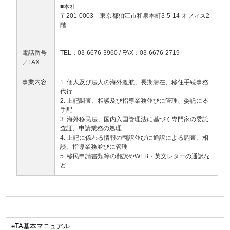
■本社
〒201-0003 東京都狛江市和泉本町3-5-14 オフィス2
階
電話番号
TEL：03-6676-3960 / FAX：03-6676-2719
／FAX
事業内容
1. 個人及び法人の海外渡航、長期滞在、移住手続事務
代行
2. 上記調査、相談及び指導業務並びに管理、委託にる
手配
3. 海外移民法、国内入国管理法に基づく専門家の委託
査証、申請業務の処理
4. 上記に係わる情報の翻訳並びに通訳による調査、相
談、指導業務並びに管理
5. 移民申請書類等の翻訳やWEB・英文レターの通訳な
ど
eTA基本マニュアル